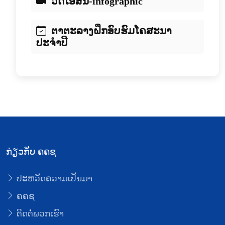
ວີດີໂອສັ້ນ-infographic
ຕາຕະລາງຝຶກອົບຮົມໂຄສະນາ
ປະຈຳປີ
ກ່ຽວກັບ ຄຄຊ
ປະຫວັດຄວາມເປັນມາ
ຄຄຊ
ຕິດຕໍ່ພວກເຮົາ