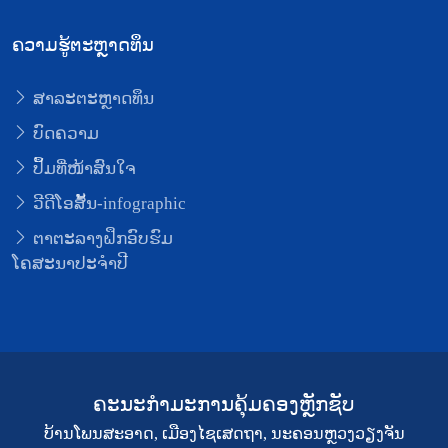
ຄວາມຮູ້ຕະຫຼາດທຶນ
ສາລະຕະຫຼາດທຶນ
ບົດຄວາມ
ປຶ້ມທີ່ໜ້າສົນໃຈ
ວີດີໂອສັ້ນ-infographic
ຕາຕະລາງຝຶກອົບຮົມ
ໂຄສະນາປະຈຳປີ
ຄະນະກຳມະການຄຸ້ມຄອງຫຼັກຊັບ
ບ້ານໂພນສະອາດ, ເມືອງໄຊເສດຖາ, ນະຄອນຫຼວງວຽງຈັນ