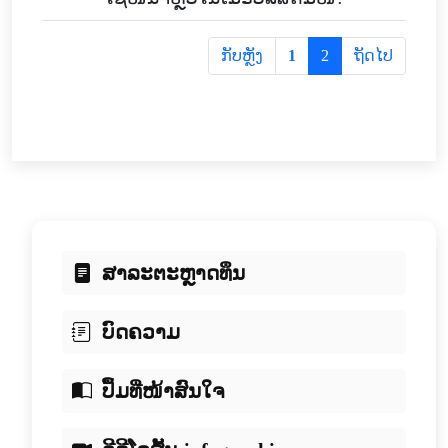
ກັບຫຼັງ
1
2
ຖັດໄປ
ສາລະຕະຫຼາດທຶນ
ບົດຄວາມ
ປຶ້ມທີ່ໜ້າສົນໃຈ