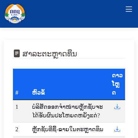
ສາລະຕະຫຼາດທຶນ
ດາວ
ໂຫຼ
#
ຫົວຂໍ້
ດ
1
ບໍລິສັດອອກຈຳໜ່າຍຫຼັກຊັບຈະ
ໄດ້ຮັບຜົນປະໂຫຍດຫຍັງແດ່?
2
ຫຼັກຊັບທີ່ຊື້-ຂາຍໃນຕະຫຼາດທຶນ