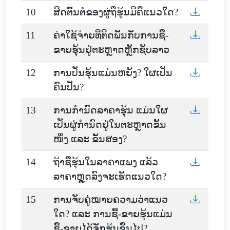
10
ສິດຕົ້ນຕໍຂອງຜູ່ຖືຮຸ້ນມີຄືແນວໃດ?
11
ຄ່າໃຊ້ຈ່າຍທີ່ຕິດພັນກັບການຊື້-
ຂາຍຮຸ້ນຢູ່ຕະຫຼາດຫຼັກຊັບລາວ
12
ການປັ່ນຮຸ້ນແມ່ນຫຍັງ? ໃຜເປັນ
ຄົນປັ່ນ?
13
ການກໍານົດລາຄາຮຸ້ນ ແມ່ນໃຜ
ເປັນຜູ່ກໍານົດຢູ່ໃນຕະຫຼາດຂັ້ນ
ໜຶ່ງ ແລະ ຂັ້ນສອງ?
14
ຖ້າຊື້ຮຸ້ນໃນລາຄາແພງ ແລ້ວ
ລາຄາຫຼຸດລົງຈະເຮັດແນວໃດ?
15
ການຈັບຄູ່ໝາຍຄວາມວ່າແນວ
ໃດ? ແລະ ການຊື້-ຂາຍຮຸ້ນແມ່ນ
ຊື້-ຂາຍໄດ້ຈັກຮຸ້ນຂຶ້ນໄປ?