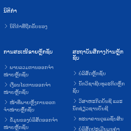
ນິຕິກໍາ
ນິຕິກໍາທີ່ຖືກຮັບຮອງ
ການສະເໜີຂາຍຫຼັກຊັບ
ສະຖາບັນສື່ກາງດ້ານຫຼັກ
ຊັບ
ພາບລວມການອອກຈໍາ
ບໍລິສັດຫຼັກຊັບ
ໜ່າຍຫຼັກຊັບ
ນັກວິຊາຊີບທຸລະກິດຫຼັກ
ເງື່ອນໄຂການອອກຈໍາ
ຊັບ
ໜ່າຍຫຼັກຊັບ
ວິສາຫະກິດບັນຊີ ແລະ
ໜ້າທີ່ພາຍຫຼັງການອອກ
ນັກຊ່ຽວຊານບັນຊີ
ຈໍາໜ່າຍຫຼັໍກຊັບ
ທະນາຄານດູແລຊັບສິນ
ຂໍ້ມູນຂອງບໍລິສັດອອກຈໍາ
ໜ່າຍຫຼັກຊັບ
ບໍລິສັດປະເມີນມູນຄ່າ