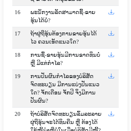
16
ພະນັກງານລັດສາມາດຊື້-ຂາຍ
ຮຸ້ນໄດ້ບໍ່?
17
ຖ້າຜູ່ຖືຮຸ້ນຕ້ອງການຂາຍຮຸ້ນໄດ້
ໄວ ຄວນເຮັດແນວໃດ?
18
ການຊື້-ຂາຍຮຸ້ນມີການຂາດທຶນບໍ່
ຫຼື ມີແຕ່ກຳໄລ?
19
ການປັນຜົນກຳໄລຂອງບໍລິສັດ
ຈົດທະບຽນ ມີການແບ່ງປັນແນວ
ໃດ? ຈັກເດືອນ ຈັກປີ ຈຶ່ງມີການ
ປັນຜົນ?
20
ຖ້າບໍລິສັດຈົດທະບຽນລົ້ມລະລາຍ
ຜູ່ຖືຮຸ້ນຈະໄດ້ທຶນຄືນ ຫຼື ຕ້ອງໄດ້
ໃຊ້ໜີ້ນຳຫຼືບໍ່ໃນເມື່ອບໍລິສັດມີໜິີ້?