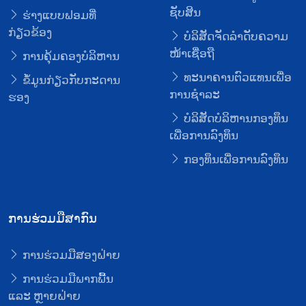
ຊັບສິນ
ຮ່າງແບບຟອມທີ່
ກ່ຽວຂ້ອງ
ບໍລິສັດຈັດລໍາດັບຄວາມ
ໜ້າເຊື່ອຖື
ການຄຸ້ມຄອງບໍລິຫານ
ທະນາຄານຕົວແທນເພື່ອ
ຂໍ້ມູນກ່ຽວກັບກະດານ
ການຊໍາລະ
ຮອງ
ບໍລິສັດບໍລິຫານກອງທຶນ
ເພື່ອການລົງທຶນ
ກອງທຶນເພື່ອການລົງທຶນ
ການຮ່ວມມືສາກົນ
ການຮ່ວມມືສອງຝ່າຍ
ການຮ່ວມມືພາກພື້ນ
ແລະ ຫຼາຍຝ່າຍ