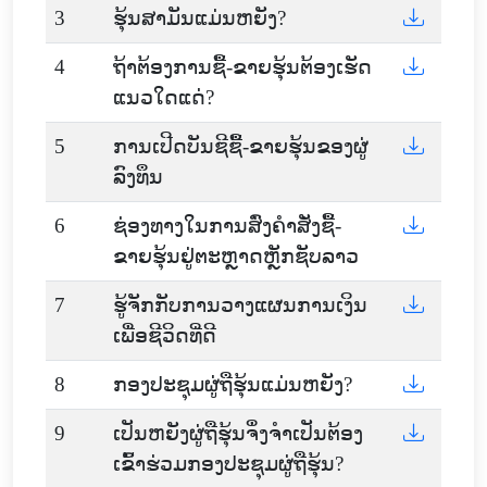
3
ຮຸ້ນສາມັນແມ່ນຫຍັງ?
4
ຖ້າຕ້ອງການຊື້-ຂາຍຮຸ້ນຕ້ອງເຮັດ
ແນວໃດແດ່?
5
ການເປີດບັນຊີຊື້-ຂາຍຮຸ້ນຂອງຜູ່
ລົງທຶນ
6
ຊ່ອງທາງໃນການສົ່ງຄໍາສັ່ງຊື້-
ຂາຍຮຸ້ນຢູ່ຕະຫຼາດຫຼັກຊັບລາວ
7
ຮູ້ຈັກກັບການວາງແຜນການເງິນ
ເພື່ອຊີວິດທີ່ດີ
8
ກອງປະຊຸມຜູ່ຖືຮຸ້ນແມ່ນຫຍັງ?
9
ເປັນຫຍັງຜູ່ຖືຮຸ້ນຈຶ່ງຈຳເປັນຕ້ອງ
ເຂົ້າຮ່ວມກອງປະຊຸມຜູ່ຖືຮຸ້ນ?