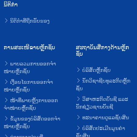
ນິຕິກໍາ
ນິຕິກໍາທີ່ຖືກຮັບຮອງ
ການສະເໜີຂາຍຫຼັກຊັບ
ສະຖາບັນສື່ກາງດ້ານຫຼັກ
ຊັບ
ພາບລວມການອອກຈໍາ
ບໍລິສັດຫຼັກຊັບ
ໜ່າຍຫຼັກຊັບ
ນັກວິຊາຊີບທຸລະກິດຫຼັກ
ເງື່ອນໄຂການອອກຈໍາ
ຊັບ
ໜ່າຍຫຼັກຊັບ
ວິສາຫະກິດບັນຊີ ແລະ
ໜ້າທີ່ພາຍຫຼັງການອອກ
ນັກຊ່ຽວຊານບັນຊີ
ຈໍາໜ່າຍຫຼັໍກຊັບ
ທະນາຄານດູແລຊັບສິນ
ຂໍ້ມູນຂອງບໍລິສັດອອກຈໍາ
ໜ່າຍຫຼັກຊັບ
ບໍລິສັດປະເມີນມູນຄ່າ
ຊັບສິນ