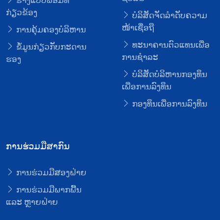
ຮ່າງແບບຟອມທີ່
ກ່ຽວຂ້ອງ
ບໍລິສັດຈັດລໍາດັບຄວາມ
ໜ້າເຊື່ອຖື
ການຄຸ້ມຄອງບໍລິຫານ
ທະນາຄານຕົວແທນເພື່ອ
ຂໍ້ມູນກ່ຽວກັບກະດານ
ການຊໍາລະ
ຮອງ
ບໍລິສັດບໍລິຫານກອງທຶນ
ເພື່ອການລົງທຶນ
ກອງທຶນເພື່ອການລົງທຶນ
ການຮ່ວມມືສາກົນ
ການຮ່ວມມືສອງຝ່າຍ
ການຮ່ວມມືພາກພື້ນ
ແລະ ຫຼາຍຝ່າຍ