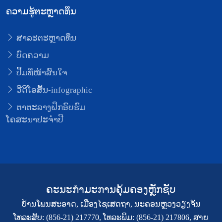
ຄວາມຮູ້ຕະຫຼາດທຶນ
ສາລະຕະຫຼາດທຶນ
ບົດຄວາມ
ປຶ້ມທີ່ໜ້າສົນໃຈ
ວີດີໂອສັ້ນ-infographic
ຕາຕະລາງຝຶກອົບຮົມ
ໂຄສະນາປະຈຳປີ
ຄະນະກຳມະການຄຸ້ມຄອງຫຼັກຊັບ
ບ້ານໂພນສະອາດ, ເມືອງໄຊເສດຖາ, ນະຄອນຫຼວງວຽງຈັນ
ໂທລະສັບ: (856-21) 217770, ໂທລະພິມ: (856-21) 217806, ສາຍ