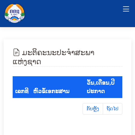
ມະຕິຄະນະປະຈຳສະພາ
ແຫ່ງຊາດ
ວັນ,ເດືອນ,ປີ
ເລກທີ
ຫົວຂໍ້ເອກະສານ
ປະກາດ
ກັບຫຼັງ
ຖັດໄປ