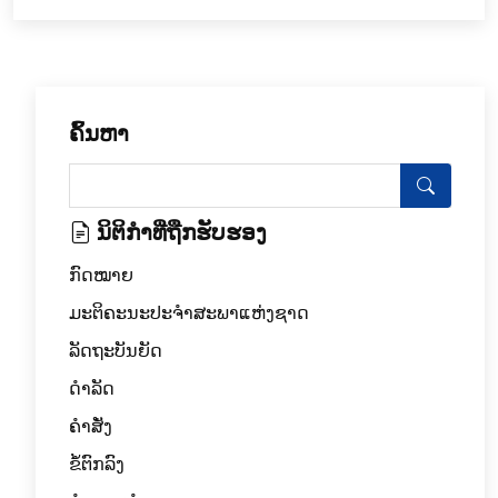
ຄົ້ນຫາ
ນິຕິກໍາທີ່ຖືກຮັບຮອງ
ກົດໝາຍ
ມະຕິຄະນະປະຈຳສະພາແຫ່ງຊາດ
ລັດຖະບັນຍັດ
ດໍາລັດ
ຄຳສັ່ງ
ຂໍ້ຕົກລົງ