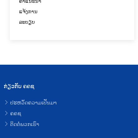
ຄໍາແນະນໍາ
ແຈ້ງການ
ລະບຽບ
ກ່ຽວກັບ ຄຄຊ
ປະຫວັດຄວາມເປັນມາ
ຄຄຊ
ຕິດຕໍ່ພວກເຮົາ