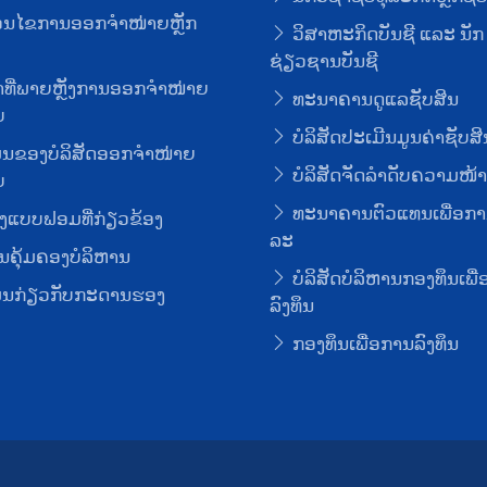
່ອນໄຂການອອກຈໍາໜ່າຍຫຼັກ
ວິສາຫະກິດບັນຊີ ແລະ ນັກ
ຊ່ຽວຊານບັນຊີ
ທີ່ພາຍຫຼັງການອອກຈໍາໜ່າຍ
ທະນາຄານດູແລຊັບສິນ
ບ
ບໍລິສັດປະເມີນມູນຄ່າຊັບສິ
ມູນຂອງບໍລິສັດອອກຈໍາໜ່າຍ
ບໍລິສັດຈັດລໍາດັບຄວາມໜ້າເ
ບ
ທະນາຄານຕົວແທນເພື່ອກາ
ງແບບຟອມທີ່ກ່ຽວຂ້ອງ
ລະ
ຄຸ້ມຄອງບໍລິຫານ
ບໍລິສັດບໍລິຫານກອງທຶນເພື
ມູນກ່ຽວກັບກະດານຮອງ
ລົງທຶນ
ກອງທຶນເພື່ອການລົງທຶນ