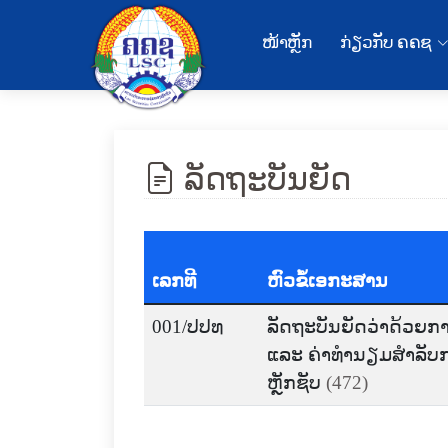
ໜ້າຫຼັກ
ກ່ຽວກັບ ຄຄຊ
ລັດຖະບັນຍັດ
ເລກທີ
ຫົວຂໍ້ເອກະສານ
001/ປປທ
ລັດຖະບັນຍັດວ່າດ້ວຍ
ແລະ ຄ່າທຳນຽມສໍາລັບ
ຫຼັກຊັບ
(472)