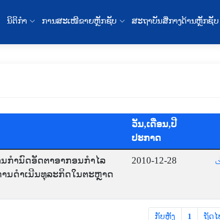
ນິຕິກໍາ
ການສະເໜີຂາຍຫຼັກຊັບ
ສະຖາບັນສື່ກາງດ້ານຫຼັກຊັບ
ວັນ,ເດືອນ,ປີ
ປະກາດ
ການກໍານົດອັດຕາອາກອນກຳໄລ
2010-12-28
ການດຳເນີນທຸລະກິດໃນຕະຫຼາດ
ກັບຫຼັງ
1
ຖັດໄ