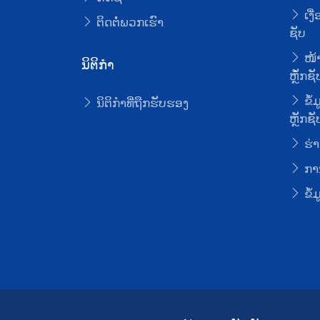
ເງື
ຕິດຕໍ່ພວກເຮົາ
ຊັບ
ໜ້າ
ນິຕິກໍາ
ຫຼັໍກຊັ
ຂໍ້
ນິຕິກໍາທີ່ຖືກຮັບຮອງ
ຫຼັກຊັ
ຮ່າ
ການ
ຂໍ້