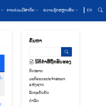
ການຮ່ວມມືສາກົນ
ຄວາມຮູ້ຕະຫຼາດທຶນ
EN
ຄົ້ນຫາ
ນິຕິກໍາທີ່ຖືກຮັບຮອງ
ກົດໝາຍ
ມະຕິຄະນະປະຈຳສະພາ
ແຫ່ງຊາດ
ລັດຖະບັນຍັດ
ດໍາລັດ
ປ