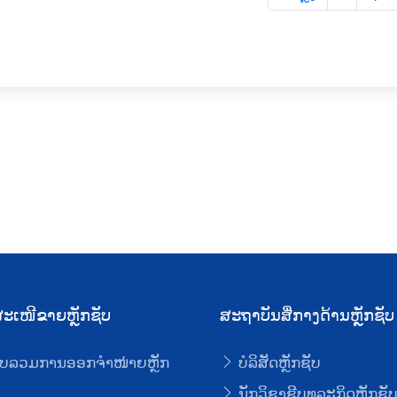
ະເໜີຂາຍຫຼັກຊັບ
ສະຖາບັນສື່ກາງດ້ານຫຼັກຊັບ
ບລວມການອອກຈໍາໜ່າຍຫຼັກ
ບໍລິສັດຫຼັກຊັບ
ນັກວິຊາຊີບທຸລະກິດຫຼັກຊັ