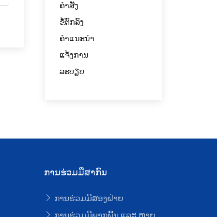
ຄຳສັ່ງ
ຂໍ້ຕົກລົງ
ຄໍາແນະນໍາ
ແຈ້ງການ
ລະບຽບ
ການຮ່ວມມືສາກົນ
ການຮ່ວມມືສອງຝ່າຍ
ບ
ການຮ່ວມມືພາກພື້ນ ແລະ ຫຼາຍ