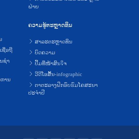
ຝ່າຍ
ຄວາມຮູ້ຕະຫຼາດທຶນ
ນ
ສາລະຕະຫຼາດທຶນ
ຊື່ອຖື
ບົດຄວາມ
ນຊໍາ
ປຶ້ມທີ່ໜ້າສົນໃຈ
ວີດີໂອສັ້ນ-infographic
່ອການ
ຕາຕະລາງຝຶກອົບຮົມໂຄສະນາ
ປະຈຳປີ