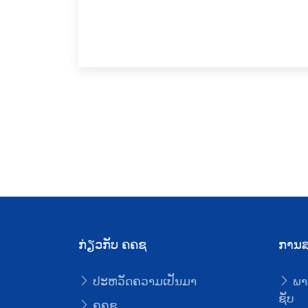
ກ່ຽວກັບ ຄຄຊ
ການສ
ປະຫວັດຄວາມເປັນມາ
ພາ
ຊັບ
ຄຄຊ