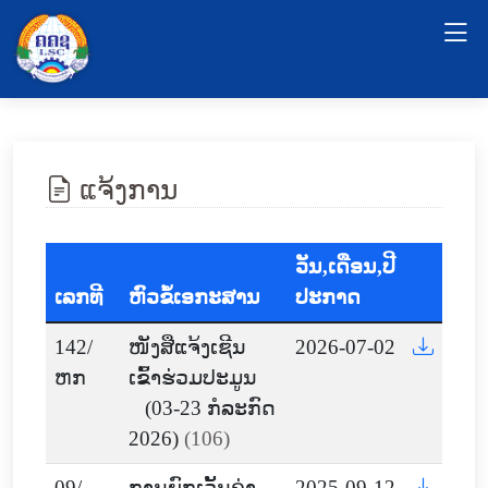
ແຈ້ງການ
ວັນ,ເດືອນ,ປີ
ເລກທີ
ຫົວຂໍ້ເອກະສານ
ປະກາດ
142/
ໜັງສືແຈ້ງເຊີນ
2026-07-02
ຫກ
ເຂົ້າຮ່ວມປະມູນ
(03-23 ກໍລະກົດ
2026)
(106)
09/
ການຍົກເວັ້ນຄ່າ
2025-09-12