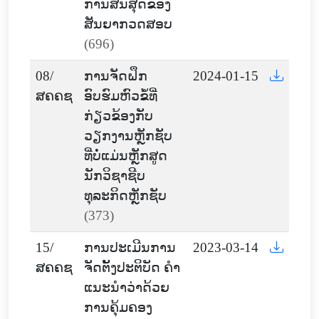
ການສິ້ນສຸດຂອງ
ສັນຍາກວດສອບ
(696)
08/
ການຈັດຝຶກ
2024-01-15
ສຄຄຊ
ອົບຮົມຫົວຂໍ້ທີ່
ກ່ຽວຂ້ອງກັບ
ວຽກງານຫຼັກຊັບ
ທີ່ບໍ່ແມ່ນຫຼັກສູດ
ນັກວິຊາຊີບ
ທຸລະກິດຫຼັກຊັບ
(373)
15/
ການປະເມີນການ
2023-03-14
ສຄຄຊ
ຈັດຕັ້ງປະຕິບັດ ຄຳ
ແນະນຳວ່າດ້ວຍ
ການຄຸ້ມຄອງ