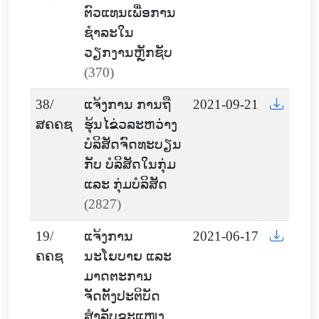
ຕົວແທນເພື່ອການ
ຊໍາລະໃນ
ວຽກງານຫຼັກຊັບ
(370)
38/
ແຈ້ງການ ການຖື
2021-09-21
ສຄຄຊ
ຮຸ້ນໄຂ່ວລະຫວ່າງ
ບໍລິສັດຈົດທະບຽນ
ກັບ ບໍລິສັດໃນກຸ່ມ
ແລະ ກຸ່ມບໍລິສັດ
(2827)
19/
ແຈ້ງການ
2021-06-17
ຄຄຊ
ນະໂຍບາຍ ແລະ
ມາດຕະການ
ຈັດຕັ້ງປະຕິບັດ
ສຳລັບຂະແໜງ