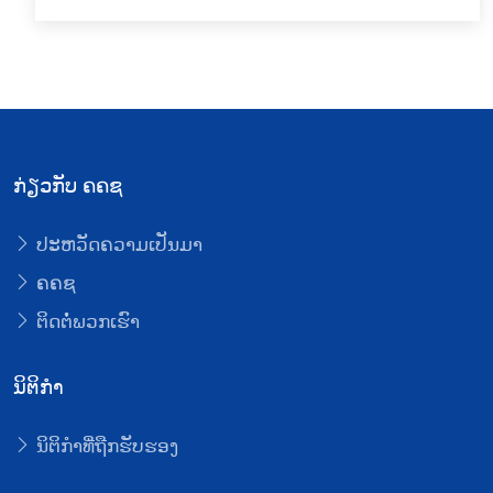
ກ່ຽວກັບ ຄຄຊ
ປະຫວັດຄວາມເປັນມາ
ຄຄຊ
ຕິດຕໍ່ພວກເຮົາ
ນິຕິກໍາ
ນິຕິກໍາທີ່ຖືກຮັບຮອງ