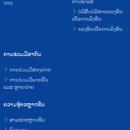
ການຊໍາລະ
ຮອງ
ບໍລິສັດບໍລິຫານກອງທຶນ
ເພື່ອການລົງທຶນ
ກອງທຶນເພື່ອການລົງທຶນ
ການຮ່ວມມືສາກົນ
ການຮ່ວມມືສອງຝ່າຍ
ການຮ່ວມມືພາກພື້ນ
ແລະ ຫຼາຍຝ່າຍ
ຄວາມຮູ້ຕະຫຼາດທຶນ
ສາລະຕະຫຼາດທຶນ