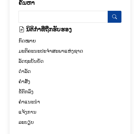
ຄົ້ນຫາ
ນິຕິກໍາທີ່ຖືກຮັບຮອງ
ກົດໝາຍ
ມະຕິຄະນະປະຈຳສະພາແຫ່ງຊາດ
ລັດຖະບັນຍັດ
ດໍາລັດ
ຄຳສັ່ງ
ຂໍ້ຕົກລົງ
ຄໍາແນະນໍາ
ແຈ້ງການ
ລະບຽບ