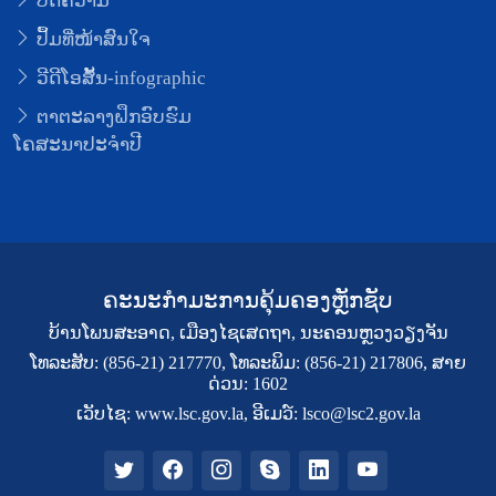
ບົດຄວາມ
ປຶ້ມທີ່ໜ້າສົນໃຈ
ວີດີໂອສັ້ນ-infographic
ຕາຕະລາງຝຶກອົບຮົມ
ໂຄສະນາປະຈຳປີ
ຄະນະກຳມະການຄຸ້ມຄອງຫຼັກຊັບ
ບ້ານໂພນສະອາດ, ເມືອງໄຊເສດຖາ, ນະຄອນຫຼວງວຽງຈັນ
ໂທລະສັບ: (856-21) 217770, ໂທລະພິມ: (856-21) 217806, ສາຍ
ດ່ວນ: 1602
ເວັບໄຊ: www.lsc.gov.la, ອີເມວ໌: lsco@lsc2.gov.la