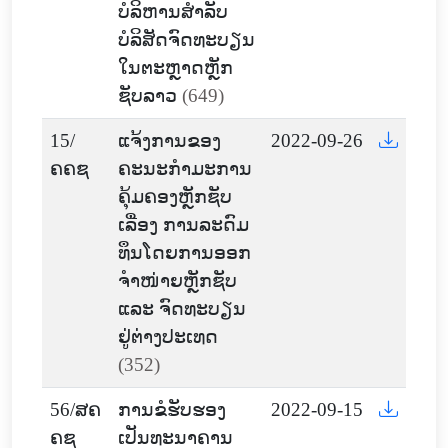
ບໍລິຫານສຳລັບ
ບໍລິສັດຈົດທະບຽນ
ໃນຕະຫຼາດຫຼັກ
ຊັບລາວ
(649)
15/
ແຈ້ງການຂອງ
2022-09-26
ຄຄຊ
ຄະນະກຳມະການ
ຄຸ້ມຄອງຫຼັກຊັບ
ເລື່ອງ ການລະດົມ
ທຶນໂດຍການອອກ
ຈຳໜ່າຍຫຼັກຊັບ
ແລະ ຈົດທະບຽນ
ຢູ່ຕ່າງປະເທດ
(352)
56/ສ​ຄ​
ການຂໍຮັບຮອງ
2022-09-15
ຄ​ຊ
ເປັນທະນາຄານ