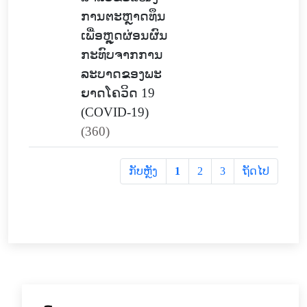
ການຕະຫຼາດທຶນ
ເພື່ອຫຼຸດຜ່ອນຜົນ
ກະທົບຈາກການ
ລະບາດຂອງພະ
ຍາດໂຄວິດ 19
(COVID-19)
(360)
ກັບຫຼັງ
1
2
3
ຖັດໄປ