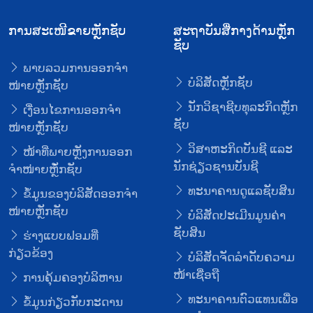
ການສະເໜີຂາຍຫຼັກຊັບ
ສະຖາບັນສື່ກາງດ້ານຫຼັກ
ຊັບ
ພາບລວມການອອກຈໍາ
ບໍລິສັດຫຼັກຊັບ
ໜ່າຍຫຼັກຊັບ
ນັກວິຊາຊີບທຸລະກິດຫຼັກ
ເງື່ອນໄຂການອອກຈໍາ
ຊັບ
ໜ່າຍຫຼັກຊັບ
ວິສາຫະກິດບັນຊີ ແລະ
ໜ້າທີ່ພາຍຫຼັງການອອກ
ນັກຊ່ຽວຊານບັນຊີ
ຈໍາໜ່າຍຫຼັໍກຊັບ
ທະນາຄານດູແລຊັບສິນ
ຂໍ້ມູນຂອງບໍລິສັດອອກຈໍາ
ໜ່າຍຫຼັກຊັບ
ບໍລິສັດປະເມີນມູນຄ່າ
ຊັບສິນ
ຮ່າງແບບຟອມທີ່
ກ່ຽວຂ້ອງ
ບໍລິສັດຈັດລໍາດັບຄວາມ
ໜ້າເຊື່ອຖື
ການຄຸ້ມຄອງບໍລິຫານ
ທະນາຄານຕົວແທນເພື່ອ
ຂໍ້ມູນກ່ຽວກັບກະດານ