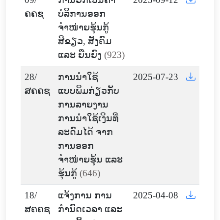
ຄຄຊ
ບໍລິການອອກ
ຈຳໜ່າຍຮຸ້ນກູ້
ສີຂຽວ, ສັງຄົມ
ແລະ ຍືນຍົງ
(923)
28/
ການນຳໃຊ້
2025-07-23
ສຄຄຊ
ແບບພິມກ່ຽວກັບ
ການລາຍງານ
ການນຳໃຊ້ເງິນທີ່
ລະດົມໄດ້ ຈາກ
ການອອກ
ຈຳໜ່າຍຮຸ້ນ ແລະ
ຮຸ້ນກູ້
(646)
18/
ແຈ້ງການ ການ
2025-04-08
ສຄຄຊ
ກຳນົດເວລາ ແລະ