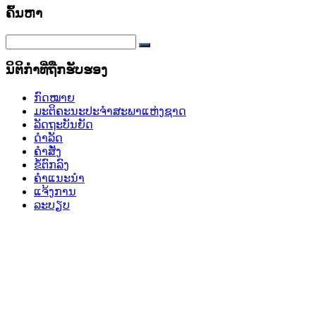
ຄົ້ນຫາ
ນິຕິກໍາທີ່ຖືກຮັບຮອງ
ກົດໝາຍ
ມະຕິຄະນະປະຈຳສະພາແຫ່ງຊາດ
ລັດຖະບັນຍັດ
ດໍາລັດ
ຄຳສັ່ງ
ຂໍ້ຕົກລົງ
ຄໍາແນະນໍາ
ແຈ້ງການ
ລະບຽບ